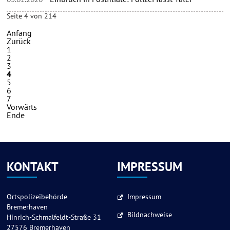
Seite 4 von 214
Anfang
Zurück
1
2
3
4
5
6
7
Vorwärts
Ende
KONTAKT
IMPRESSUM
Ortspolizeibehörde
Impressum
Bremerhaven
Bildnachweise
Hinrich-Schmalfeldt-Straße 31
27576 Bremerhaven