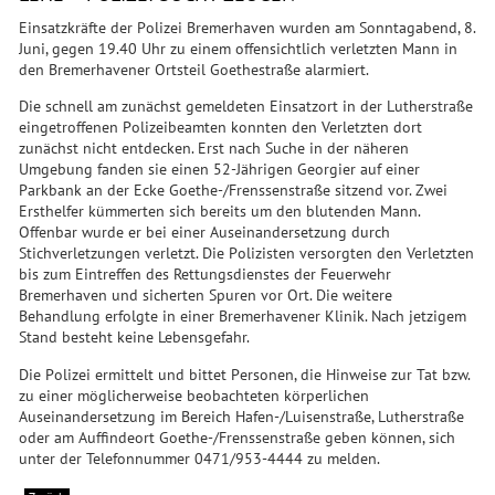
Einsatzkräfte der Polizei Bremerhaven wurden am Sonntagabend, 8.
Juni, gegen 19.40 Uhr zu einem offensichtlich verletzten Mann in
den Bremerhavener Ortsteil Goethestraße alarmiert.
Die schnell am zunächst gemeldeten Einsatzort in der Lutherstraße
eingetroffenen Polizeibeamten konnten den Verletzten dort
zunächst nicht entdecken. Erst nach Suche in der näheren
Umgebung fanden sie einen 52-Jährigen Georgier auf einer
Parkbank an der Ecke Goethe-/Frenssenstraße sitzend vor. Zwei
Ersthelfer kümmerten sich bereits um den blutenden Mann.
Offenbar wurde er bei einer Auseinandersetzung durch
Stichverletzungen verletzt. Die Polizisten versorgten den Verletzten
bis zum Eintreffen des Rettungsdienstes der Feuerwehr
Bremerhaven und sicherten Spuren vor Ort. Die weitere
Behandlung erfolgte in einer Bremerhavener Klinik. Nach jetzigem
Stand besteht keine Lebensgefahr.
Die Polizei ermittelt und bittet Personen, die Hinweise zur Tat bzw.
zu einer möglicherweise beobachteten körperlichen
Auseinandersetzung im Bereich Hafen-/Luisenstraße, Lutherstraße
oder am Auffindeort Goethe-/Frenssenstraße geben können, sich
unter der Telefonnummer 0471/953-4444 zu melden.