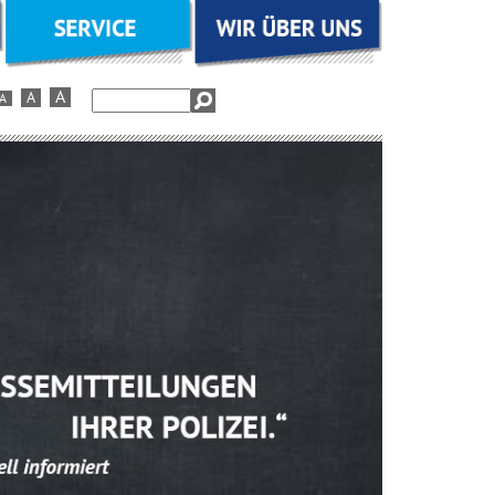
Suchbegriffe
A
A
A