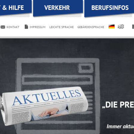
on
ngen
on
KONTAKT
IMPRESSUM
LEICHTE SPRACHE
GEBÄRDENSPRACHE
ngen